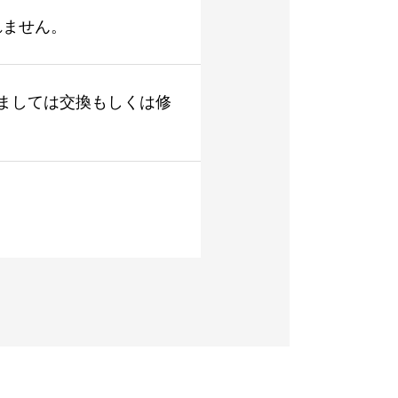
れません。
ましては交換もしくは修
。