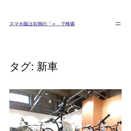
内
容
を
スマホ版は右側の「＝」で検索
ス
キ
ッ
プ
タグ:
新車