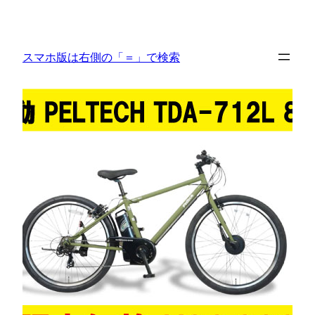
内
容
を
スマホ版は右側の「＝」で検索
ス
キ
ッ
プ