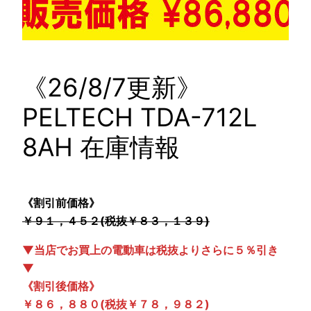
《26/8/7更新》
PELTECH TDA-712L
8AH 在庫情報
《割引前価格》
￥９１，４５２(税抜￥８３，１３９)
▼当店でお買上の電動車は税抜よりさらに５％引き
▼
《割引後価格》
￥８６，８８０(税抜￥７８，９８２)