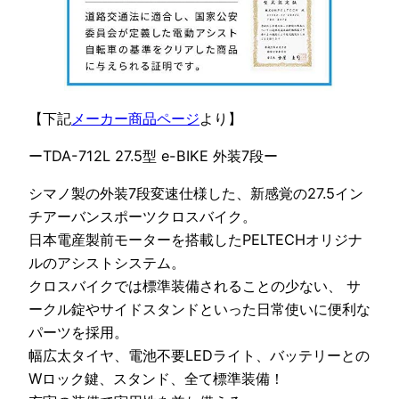
【下記
メーカー商品ページ
より】
ーTDA-712L 27.5型 e-BIKE 外装7段ー
シマノ製の外装7段変速仕様した、新感覚の27.5イン
チアーバンスポーツクロスバイク。
日本電産製前モーターを搭載したPELTECHオリジナ
ルのアシストシステム。
クロスバイクでは標準装備されることの少ない、 サ
ークル錠やサイドスタンドといった日常使いに便利な
パーツを採用。
幅広太タイヤ、電池不要LEDライト、バッテリーとの
Wロック鍵、スタンド、全て標準装備！